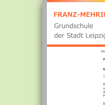
Sie
P
M
0
R
u
d
P
h