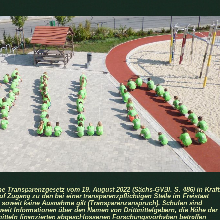
che Transparenzgesetz vom 19. August 2022 (Sächs-GVBl. S. 486) in Kraft
f Zugang zu den bei einer transparenzpflichtigen Stelle im Freistaat
 soweit keine Ausnahme gilt (Transparenzanspruch). Schulen sind
soweit Informationen über den Namen von Drittmittelgebern, die Höhe der
ttmitteln finanzierten abgeschlossenen Forschungsvorhaben betroffen