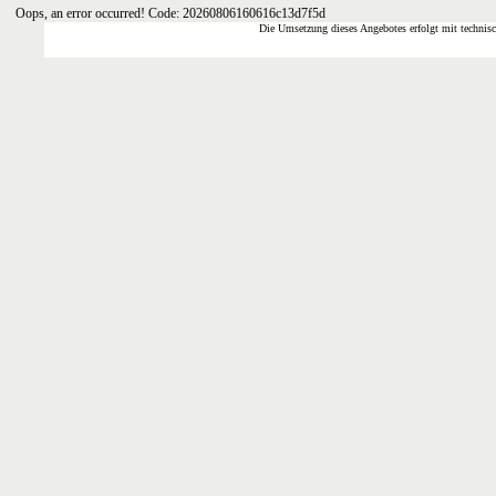
Oops, an error occurred! Code: 20260806160616c13d7f5d
Die Umsetzung dieses Angebotes erfolgt mit technis