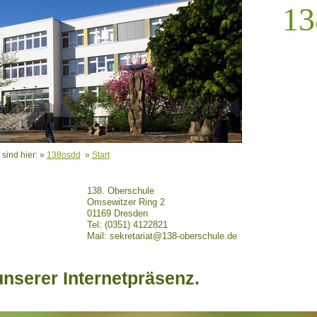
13
 sind hier: »
138osdd
»
Start
. Oberschule
ewitzer Ring 2
169 Dresden
: (0351) 4122821
 sekretariat@138-oberschule.de
nserer Internetpräsenz.