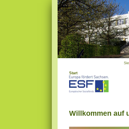
Sie
Start
138
Oms
01
Tel
Mail:
Willkommen auf u