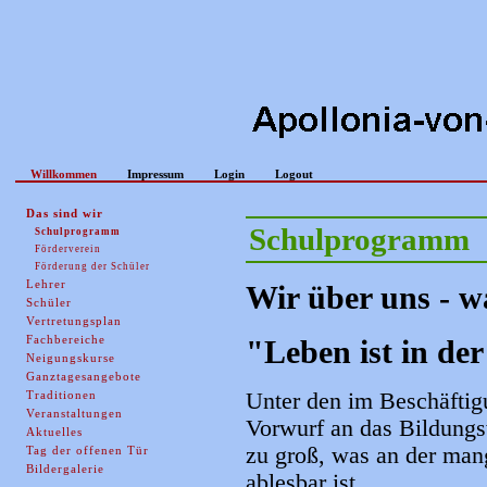
Willkommen
Impressum
Login
Logout
Das sind wir
Schulprogramm
Schulprogramm
Förderverein
Förderung der Schüler
Lehrer
Wir über uns - w
Schüler
Vertretungsplan
"Leben ist in der
Fachbereiche
Neigungskurse
Ganztagesangebote
Unter den im Beschäftigu
Traditionen
Veranstaltungen
Vorwurf an das Bildungs
Aktuelles
zu groß, was an der man
Tag der offenen Tür
Bildergalerie
ablesbar ist.