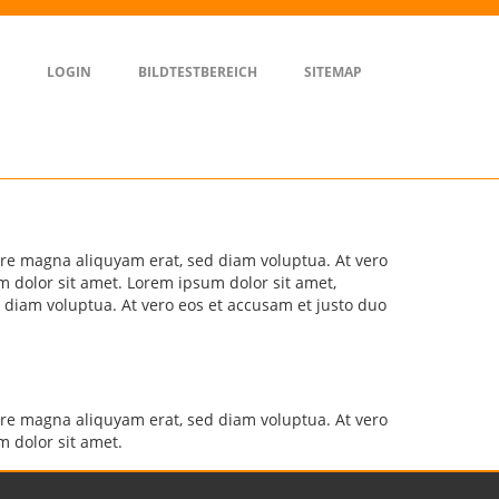
heme Colours
Search
Close
LOGIN
BILDTESTBEREICH
SITEMAP
okies are NOT enabled so colour selection is not
rsistent.
ore magna aliquyam erat, sed diam voluptua. At vero
m dolor sit amet. Lorem ipsum dolor sit amet,
 diam voluptua. At vero eos et accusam et justo duo
ore magna aliquyam erat, sed diam voluptua. At vero
m dolor sit amet.