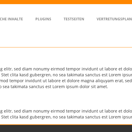
Contact Us
T
CHE INHALTE
019223 8092344
PLUGINS
TESTSEITEN
VERTRETUNGSPLAN
l
info@themelize.me
Co
Sunshine House, Sunville. SUN12 8LU.
pe
ng elitr, sed diam nonumy eirmod tempor invidunt ut labore et dol
 Stet clita kasd gubergren, no sea takimata sanctus est Lorem ipsu
rmod tempor invidunt ut labore et dolore magna aliquyam erat, sed
no sea takimata sanctus est Lorem ipsum dolor sit amet.
ng elitr, sed diam nonumy eirmod tempor invidunt ut labore et dol
 Stet clita kasd gubergren, no sea takimata sanctus est Lorem ipsu