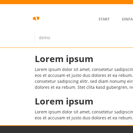
About Us
Making the web a prettier place one template at a
START
EINFA
time! We make beautiful, quality, responsive Drupa
& web templates!
demo
Find out more
Lorem ipsum
Lorem ipsum dolor sit amet, consetetur sadipsci
eos et accusam et justo duo dolores et ea rebum.
consetetur sadipscing elitr, sed diam nonumy ei
dolores et ea rebum. Stet clita kasd gubergren, 
Lorem ipsum
Lorem ipsum dolor sit amet, consetetur sadipsci
eos et accusam et justo duo dolores et ea rebum.