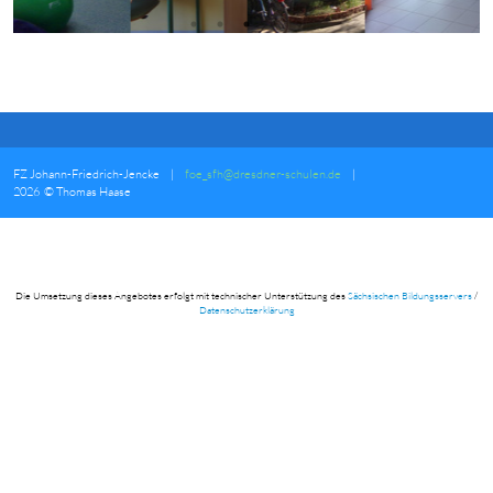
FZ Johann-Friedrich-Jencke
|
foe_sfh@dresdner-schulen.de
|
2026 © Thomas Haase