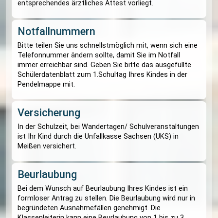
vom ______________ bis ______________
zu entschuldigen.
Er/ Sie hat ______________ (Grund/ Krankheit
Vielen Dank!
Im Fall einer Erkrankung oder eines Unfalls währ
Schulbetriebes informiert die Schule die
Sorgeberechtigten. Bitte achten Sie daher stets 
Gültigkeit der entsprechenden Notfallnummern.
Meldepflichtige Infektionskrankheiten und Kopfl
sind der Schule sofort mitzuteilen. Die Teilnahm
Unterricht ist erst dann wieder möglich, wenn ke
Ansteckungsgefahr mehr besteht und ein
entsprechendes ärztliches Attest vorliegt.
Notfallnummern