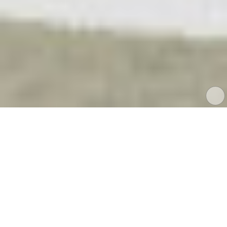
Wir haben uns für das familiengeführte Unterne
MenüPartner entscheiden. Die Speisen bestehen
natürlichen und regionalen Produkten und werde
unmittelbar vor den Essenspausen zubereitet.
Impressum
|
Datenschutz
|
gs_153@dresdner-schulen.de
Die Umsetzung dieses Angebotes erfolgt mit technischer Unter
Sächsischen Bildungsservers
/
Datenschutzerklärun