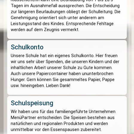
Bitte teilen Sie uns schnellstmöglich mit, wenn s
Telefonnummer ändern sollte, damit Sie im Notfa
immer erreichbar sind. Geben Sie bitte das ausge
Schülerdatenblatt zum 1.Schultag Ihres Kindes in
Pendelmappe mit.
Versicherung
In der Schulzeit, bei Wandertagen/ Schulveranst
ist Ihr Kind durch die Unfallkasse Sachsen (UKS) 
Meißen versichert.
Beurlaubung
Bei dem Wunsch auf Beurlaubung Ihres Kindes is
formloser Antrag zu stellen. Die Beurlaubung wird
begründeten Ausnahmefällen genehmigt. Die
Klassenleiterin kann eine Beurlaubung von 1 bis z