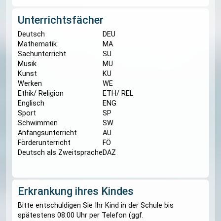
11.55 - 12.25 Uhr
3. Block
5. Stunde
12.25 - 13.10 Uhr
(inkl. 5min Pause)
6. Stunde
13.15 - 14.00 Uhr
Unterrichtsfächer
Deutsch
DEU
Mathematik
MA
Sachunterricht
SU
Musik
MU
Kunst
KU
Werken
WE
Ethik/ Religion
ETH/ REL
Englisch
ENG
Sport
SP
Schwimmen
SW