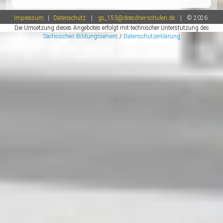
Tagen im Ausnahmefall aussprechen. Die Entsch
zur längeren Beurlaubungen obliegt der Schulleitu
Genehmigung orientiert sich unter anderem am
Leistungsstand des Kindes. Entsprechende Fehl
werden auf dem Zeugnis vermerkt.
Schulkonto
Unsere Schule hat ein eigenes Schulkonto. Hier 
wir uns sehr über Spenden, die unseren Kindern 
inhaltlichen Arbeit unserer Schule zu Gute komm
Auch unsere Papiercontainer haben ununterbroc
Hunger. Gern können Sie gesammeltes Papier, P
usw. hineingeben. Lieben Dank!
Schulspeisung