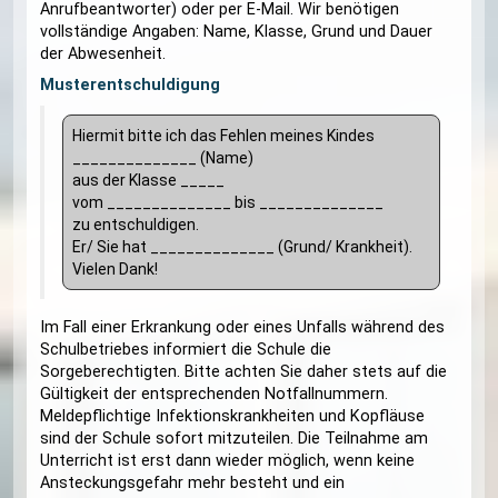
Anfangsunterricht
AU
Förderunterricht
FÖ
Deutsch als Zweitsprache
DAZ
Erkrankung ihres Kindes
Bitte entschuldigen Sie Ihr Kind in der Schule bis
spätestens 08:00 Uhr per Telefon (ggf.
Anrufbeantworter) oder per E-Mail. Wir benötige
vollständige Angaben: Name, Klasse, Grund und 
der Abwesenheit.
Musterentschuldigung
Hiermit bitte ich das Fehlen meines Kindes
______________ (Name)
aus der Klasse _____