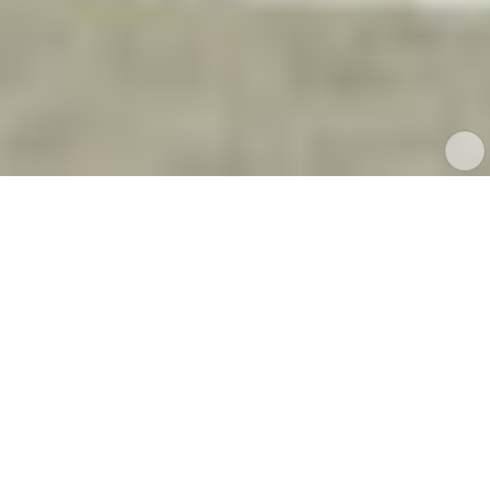
Größere Karte anzeigen
Impressum
|
Datenschutz
|
gs_153@dresdner-schulen.de
Die Umsetzung dieses Angebotes erfolgt mit technischer Unter
Sächsischen Bildungsservers
/
Datenschutzerklärun