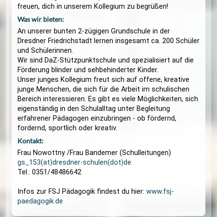
FSJ Pädagogik
Du willst Erfahrungen in der Arbeit mit Kindern u
Jugendlichen sammeln?
Du willst einen Freiwilligendienst machen?
Wie wär‘s mit einem FSJ Pädagogik?
Melde Dich gerne bei uns per E-Mail. Wir würden 
freuen, dich in unserem Kollegium zu begrüßen!
Was wir bieten:
An unserer bunten 2-zügigen Grundschule in der
Dresdner Friedrichstadt lernen insgesamt ca. 200