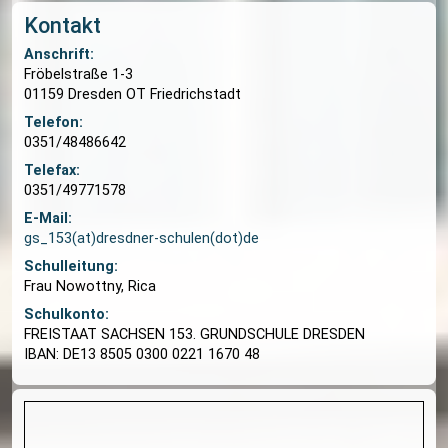
und Schülerinnen.
Wir sind DaZ-Stützpunktschule und spezialisiert 
Förderung blinder und sehbehinderter Kinder.
Unser junges Kollegium freut sich auf offene, kre
junge Menschen, die sich für die Arbeit im schuli
Bereich interessieren. Es gibt es viele Möglichkei
eigenständig in den Schulalltag unter Begleitung
erfahrener Pädagogen einzubringen - ob fördernd
fordernd, sportlich oder kreativ.
Kontakt:
Frau Nowottny /Frau Bandemer (Schulleitungen)
gs_153(at)dresdner-schulen(dot)de
Tel.: 0351/48486642
Infos zur FSJ Pädagogik findest du hier:
www.fsj
paedagogik.de