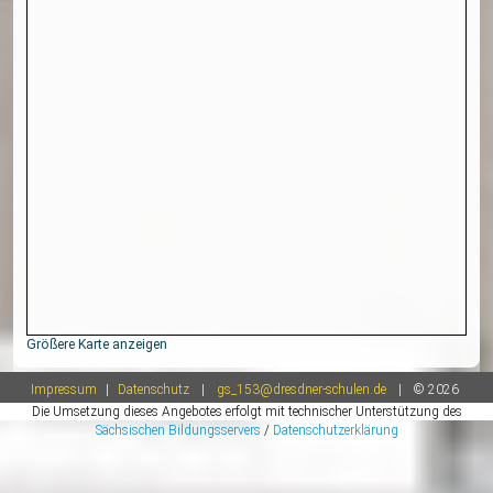
Kontakt
Anschrift:
Fröbelstraße 1-3
01159 Dresden OT Friedrichstadt
Telefon:
0351/48486642
Telefax:
0351/49771578
E-Mail:
gs_153(at)dresdner-schulen(dot)de
Schulleitung:
Frau Nowottny, Rica
Schulkonto:
FREISTAAT SACHSEN 153. GRUNDSCHULE DRESDE
IBAN: DE13 8505 0300 0221 1670 48