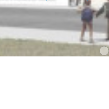
Impressum
|
Datenschutz
|
gs_153@dresdner-schulen.de
Die Umsetzung dieses Angebotes erfolgt mit technischer Unter
Sächsischen Bildungsservers
/
Datenschutzerklärun