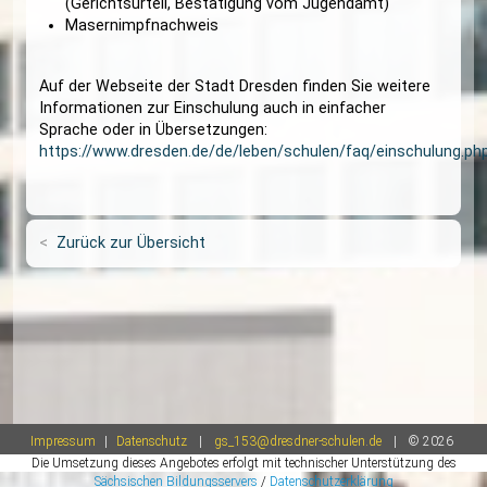
Anmeldebogen (wird zugeschickt)
Schreiben des Amtes für Schulen (farbig, wir
zugeschickt)
ggf. Nachweis über alleiniges Sorgerecht
(Gerichtsurteil, Bestätigung vom Jugendamt)
Masernimpfnachweis
Auf der Webseite der Stadt Dresden finden Sie w
Informationen zur Einschulung auch in einfacher
Sprache oder in Übersetzungen:
https://www.dresden.de/de/leben/schulen/faq/e
Zurück zur Übersicht