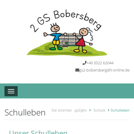
+49 3522 62044
gs2-bobersberg@t-online.de
Toggle navigation
Schulleben
Sie sind hier
gs2ghn
Schule
Schulleben
Unser Schulleben