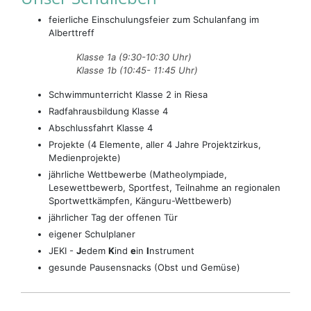
feierliche Einschulungsfeier zum Schulanfang im
Alberttreff
Klasse 1a (9:30-10:30 Uhr)
Klasse 1b (10:45- 11:45 Uhr)
Schwimmunterricht Klasse 2 in Riesa
Radfahrausbildung Klasse 4
Abschlussfahrt Klasse 4
Projekte (4 Elemente, aller 4 Jahre Projektzirkus,
Medienprojekte)
jährliche Wettbewerbe (Matheolympiade,
Lesewettbewerb, Sportfest, Teilnahme an regionalen
Sportwettkämpfen, Känguru-Wettbewerb)
jährlicher Tag der offenen Tür
eigener Schulplaner
JEKI -
J
edem
K
ind
e
in
I
nstrument
gesunde Pausensnacks (Obst und Gemüse)