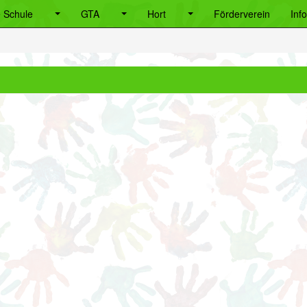
 Schule
GTA
Hort
Förderverein
Inf