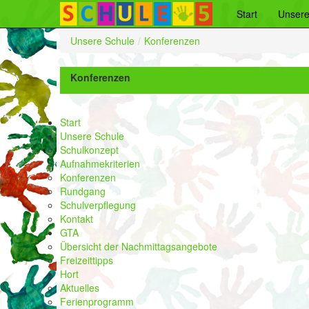
Start
Unsere
Unsere Schule
/
Konferenzen
Konferenzen
Start
Unsere Schule
Schulkonzept
Aufnahmekriterien
Konferenzen
Rundgang
Schulverpflegung
Kontakt
GTA
Übersicht der Nachmittagsangebote
Freizeittipps
Hort
Aktuelles
Ferienprogramm