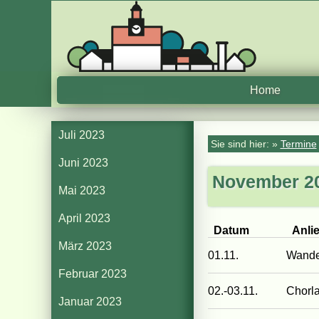
Home
Juli 2023
Sie sind hier: »
Termine
Juni 2023
November 2
Mai 2023
April 2023
Datum
Anli
März 2023
01.11.
Wande
Februar 2023
02.-03.11.
Chorl
Januar 2023