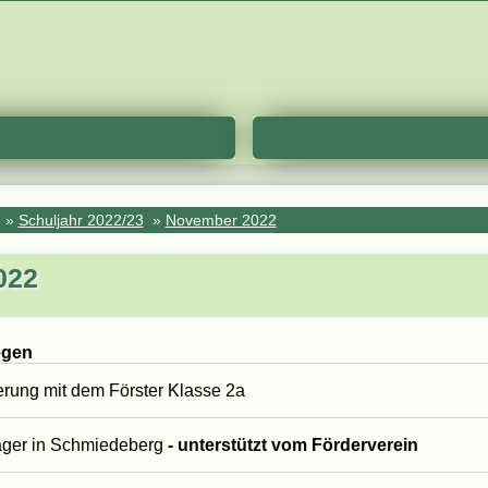
»
Schuljahr 2022/23
»
November 2022
022
egen
rung mit dem Förster Klasse 2a
ager in Schmiedeberg
- unterstützt vom Förderverein