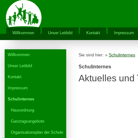
Willkommen
Unser Leitbild
Kontakt
Impressum
Willkommen
Sie sind hier: »
Schulinternes
Unser Leitbild
Schulinternes
Aktuelles und
Kontakt
Impressum
Schulinternes
Hausordnung
Ganztagsangebote
Organisationsplan der Schule