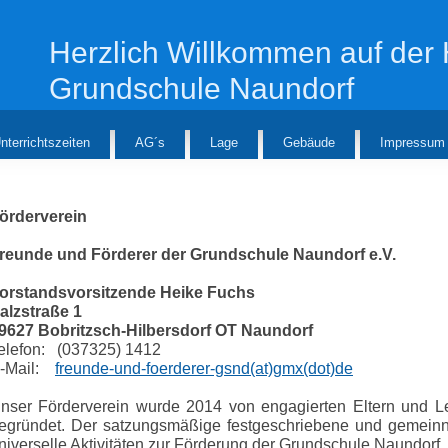
Herzlich Willkommen auf de
Grundschule Naundorf
nterrichtszeiten
AG´s
Lage
Gebäude
Impressum
örderverein
reunde und Förderer der Grundschule Naundorf e.V.
orstandsvorsitzende Heike Fuchs
alzstraße 1
9627 Bobritzsch-Hilbersdorf OT Naundorf
elefon: (037325) 1412
-Mail:
freunde-und-foerderer-gsnd(at)gmx(dot)de
nser Förderverein wurde 2014 von engagierten Eltern und L
egründet. Der satzungsmäßige festgeschriebene und gemeinn
niverselle Aktivitäten zur Förderung der Grundschule Naundorf.