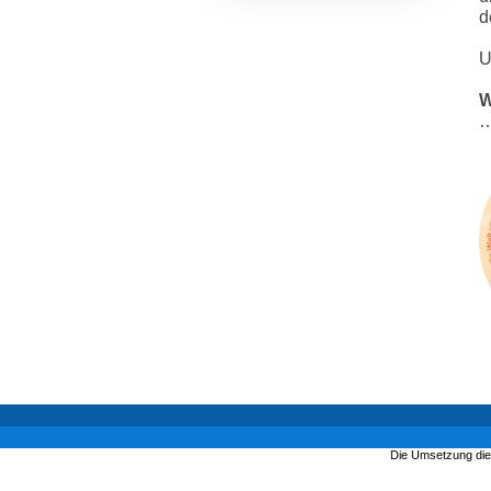
d
U
W
…
Die Umsetzung die