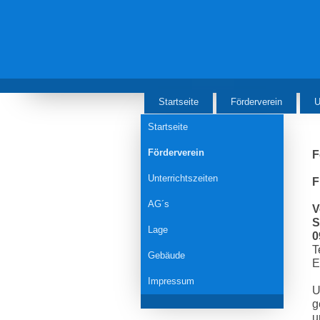
Startseite
Förderverein
U
Startseite
Förderverein
F
Unterrichtszeiten
F
AG´s
V
S
Lage
0
T
Gebäude
E
Impressum
U
g
u