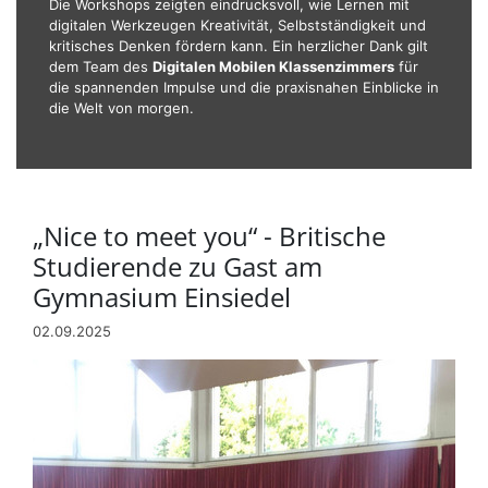
Die Workshops zeigten eindrucksvoll, wie Lernen mit
digitalen Werkzeugen Kreativität, Selbstständigkeit und
kritisches Denken fördern kann. Ein herzlicher Dank gilt
dem Team des
Digitalen Mobilen Klassenzimmers
für
die spannenden Impulse und die praxisnahen Einblicke in
die Welt von morgen.
„Nice to meet you“ - Britische
Studierende zu Gast am
Gymnasium Einsiedel
02.09.2025