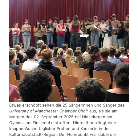
Etwas erschöpft sehen die 25 Sängerinnen und Sänger des
University of Manchester Chamber Choir
aus, als sie am
Morgen des 02. September 2025 bei Nieselregen am
Gymnasium Einsiedel eintreffen. Hinter ihnen liegt eine
knappe Woche täglicher Proben und Konzerte in der
Kulturhauptstadt-Region. Der Höhepunkt war dabei die