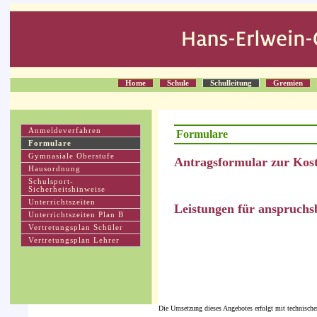
Home
Schule
Schulleitung
Gremien
Anmeldeverfahren
Formulare
Formulare
Gymnasiale Oberstufe
Antragsformular zur Kost
Hausordnung
Schulsport-
Sicherheitshinweise
Unterrichtszeiten
Leistungen für anspruchs
Unterrichtszeiten Plan B
Vertretungsplan Schüler
Vertretungsplan Lehrer
Die Umsetzung dieses Angebotes erfolgt mit technische