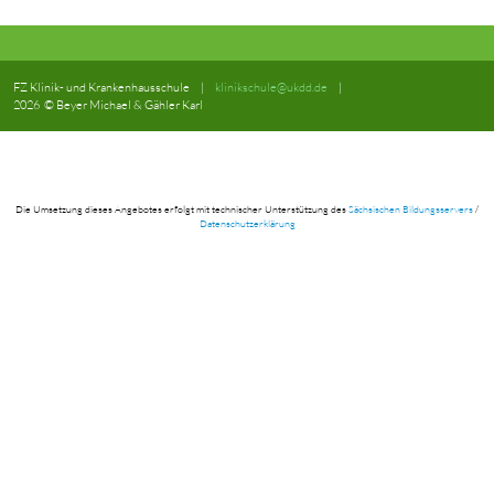
Verfügung. Ruft uns gerne
an! Die Kontaktdaten findet
ihr im
Plakat
nebenan.
Das Team der Klinikschule
zurück
FZ Klinik- und Krankenhausschule
|
klinikschule@ukdd.de
|
2026 © Beyer Michael & Gähler Karl