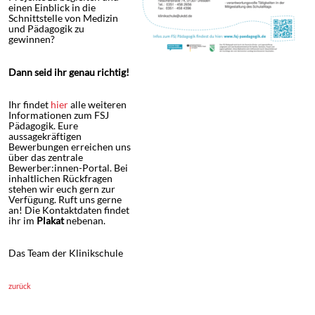
Jugendlichen aktiv
mitgestalten und erste
pädagogische Erfahrungen
sammeln? Ihr könnt euch
vorstellen, pädagogischen
Projekte zu begleiten und
einen Einblick in die
Schnittstelle von Medizin
und Pädagogik zu
gewinnen?
Dann seid ihr genau richtig!
Ihr findet
hier
alle weiteren
Informationen zum FSJ
Pädagogik. Eure
aussagekräftigen
Bewerbungen erreichen uns
über das zentrale
Bewerber:innen-Portal. Bei
inhaltlichen Rückfragen
stehen wir euch gern zur