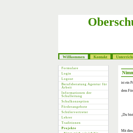
Obersch
Willkommen
Kontakt
Unterrich
Formulare
Nimm 
Login
Logout
ist ein 
Berufsberatung Agentur für
Arbeit
dem För
Informationen der
Schulleitung
Schulkonzeption
Förderangebote
Schülervertreter
„Du bis
Lehrer
Traditionen
Projekte
Mit dies