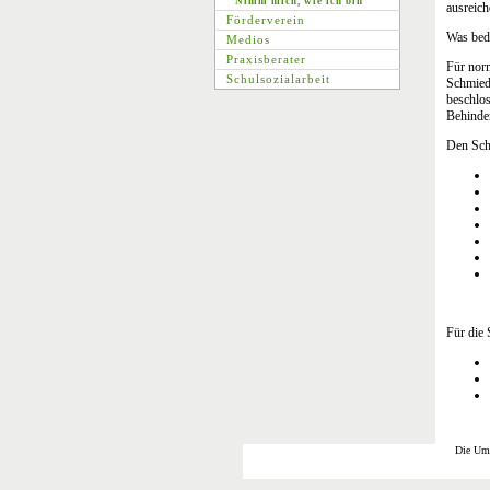
Nimm mich, wie ich bin
ausreich
Förderverein
Was bede
Medios
Praxisberater
Für norm
Schulsozialarbeit
Schmied
beschlos
Behinde
Den Schü
Für die 
Die Ums