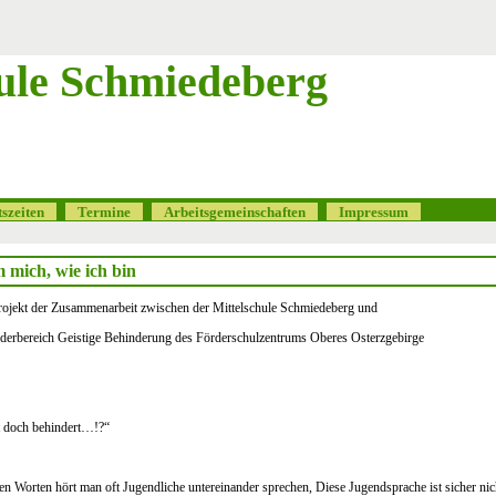
ule Schmiedeberg
tszeiten
Termine
Arbeitsgemeinschaften
Impressum
mich, wie ich bin
Projekt der Zusammenarbeit zwischen der Mittelschule Schmiedeberg und
derbereich Geistige Behinderung des Förderschulzentrums Oberes Osterzgebirge
t doch behindert…!?“
en Worten hört man oft Jugendliche untereinander sprechen, Diese Jugendsprache ist sicher nich