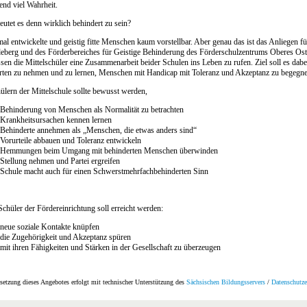
end viel Wahrheit.
utet es denn wirklich behindert zu sein?
al entwickelte und geistig fitte Menschen kaum vorstellbar. Aber genau das ist das Anliegen fü
eberg und des Förderbereiches für Geistige Behinderung des Förderschulzentrums Oberes Ost
sen die Mittelschüler eine Zusammenarbeit beider Schulen ins Leben zu rufen. Ziel soll es dabe
rten zu nehmen und zu lernen, Menschen mit Handicap mit Toleranz und Akzeptanz zu begegne
lern der Mittelschule sollte bewusst werden,
Behinderung von Menschen als Normalität zu betrachten
Krankheitsursachen kennen lernen
Behinderte annehmen als „Menschen, die etwas anders sind“
Vorurteile abbauen und Toleranz entwickeln
Hemmungen beim Umgang mit behinderten Menschen überwinden
Stellung nehmen und Partei ergreifen
Schule macht auch für einen Schwerstmehrfachbehinderten Sinn
Schüler der Fördereinrichtung soll erreicht werden:
neue soziale Kontakte knüpfen
die Zugehörigkeit und Akzeptanz spüren
mit ihren Fähigkeiten und Stärken in der Gesellschaft zu überzeugen
etzung dieses Angebotes erfolgt mit technischer Unterstützung des
Sächsischen Bildungsservers
/
Datenschutze