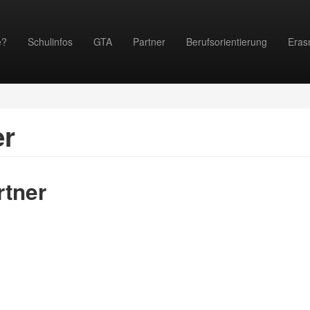
e?
Schulinfos
GTA
Partner
Berufsorientierung
Eras
er
rtner