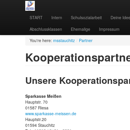
START
Intern
Schulsozialarbeit
Deine Ide
Abschlussklassen
Ehemalige
Impressum
You're here:
msstauchitz
/
Partner
Kooperationspartn
Unsere Kooperationspa
Sparkasse Meißen
Hauptstr. 70
01587 Riesa
www.sparkasse-meissen.de
Hauptstr.20
01594 Stauchitz