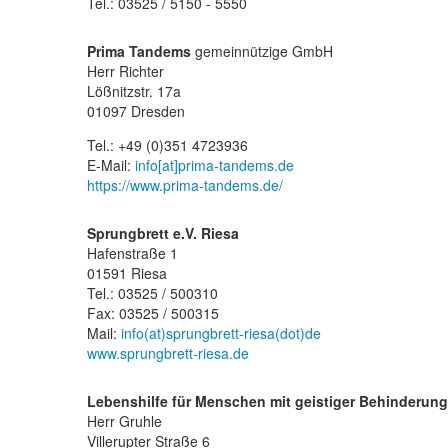
Tel.: 03525 / 5150 - 5550
Prima Tandems
gemeinnützige GmbH
Herr Richter
Lößnitzstr. 17a
01097 Dresden
Tel.: +49 (0)351 4723936
E-Mail:
info[at]prima-tandems.de
https://www.prima-tandems.de/
Sprungbrett e.V. Riesa
Hafenstraße 1
01591 Riesa
Tel.: 03525 / 500310
Fax: 03525 / 500315
Mail:
info(at)sprungbrett-riesa(dot)de
www.sprungbrett-riesa.de
Lebenshilfe für Menschen mit geistiger Behinderung 
Herr Gruhle
Villerupter Straße 6