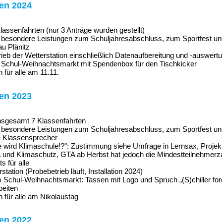
ten 2024
lassenfahrten (nur 3 Anträge wurden gestellt)
 besondere Leistungen zum Schuljahresabschluss, zum Sportfest u
u Plänitz
trieb der Wetterstation einschließlich Datenaufbereitung und -auswer
m Schul-Weihnachtsmarkt mit Spendenbox für den Tischkicker
für alle am 11.11.
ten 2023
insgesamt 7 Klassenfahrten
 besondere Leistungen zum Schuljahresabschluss, zum Sportfest u
e Klassensprecher
e wird Klimaschule!?": Zustimmung siehe Umfrage in Lernsax, Projekt
und Klimaschutz, GTA ab Herbst hat jedoch die Mindestteilnehmerzah
s für alle
tation (Probebetrieb läuft, Installation 2024)
Schul-Weihnachtsmarkt: Tassen mit Logo und Spruch „(S)chiller forev
beiten
 für alle am Nikolaustag
ten 2022