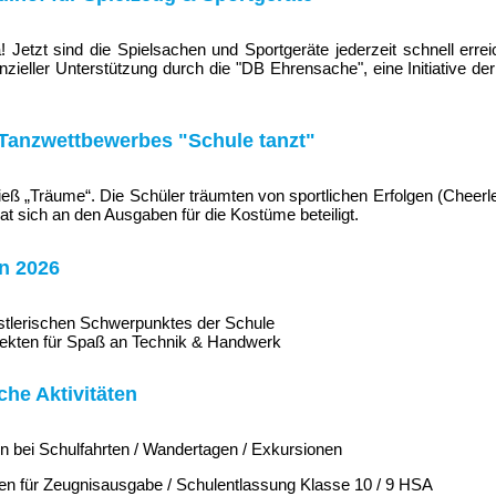
 Jetzt sind die Spielsachen und Sportgeräte jederzeit schnell err
anzieller Unterstützung durch die "DB Ehrensache", eine Initiative d
Tanzwettbewerbes "Schule tanzt"
eß „Träume“. Die Schüler träumten von sportlichen Erfolgen (Cheerl
at sich an den Ausgaben für die Kostüme beteiligt.
en 2026
stlerischen Schwerpunktes der Schule
jekten für Spaß an Technik & Handwerk
che Aktivitäten
n bei Schulfahrten / Wandertagen / Exkursionen
en für Zeugnisausgabe / Schulentlassung Klasse 10 / 9 HSA