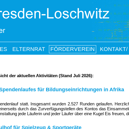
ES
ELTERNRAT
FÖRDERVEREIN
KONTAKT/
ht der aktuellen Aktivitäten (Stand Juli 2026):
Spendenlaufes für Bildungseinrichtungen in Afrika
endenlauf statt. Insgesamt wurden 2.527 Runden gelaufen. Herzlic
 einerseits durch das Zurverfügungstellen des Kontos das Einsammeln
staltung jede Läuferin und jeder Läufer über eine Kugel Eis freuen, d
hof für Spielzeug & Sportgeräte