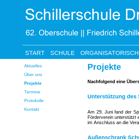
START
SCHULE
ORGANISATORISCH
Projekte
Aktuelles
Über uns
Nachfolgend eine Übersic
Projekte
Termine
Unterstützung des 
Protokolle
Kontakt
Am 29. Juni fand der Sp
Förderverein unterstützt
im Anschluss an die Veran
Außenschrank Schul