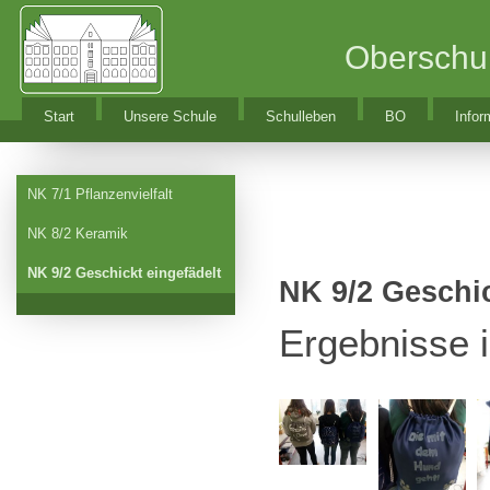
Oberschu
Start
Unsere Schule
Schulleben
BO
Infor
NK 7/1 Pflanzenvielfalt
NK 8/2 Keramik
NK 9/2 Geschickt eingefädelt
NK 9/2 Geschic
Ergebnisse 