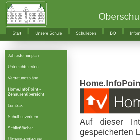
Oberschu
Start
Unsere Schule
Schulleben
BO
Infor
Jahresterminplan
Unterrichtszeiten
Vertretungspläne
Home.InfoPoin
Home.InfoPoint -
Zensurenübersicht
LernSax
Schulbusverkehr
Auf dieser In
Schließfächer
gespeicherten L
Mittagsverpflegung