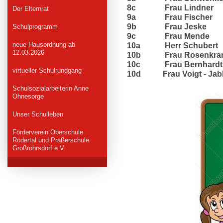
8c
Frau Lindner
Der Elternrat
9a
Frau Fischer
9b
Frau Jeske
Schulprogramm
9c
Frau Mende
neue Hausordnung ab
10a
Herr Schubert
12.03.2026
10b
Frau Rosenkra
10c
Frau Bernhardt
virtueller Schulrundgang
10d
Frau Voigt - Jabl
Schulsozialarbeiterin Anne
Ohnesorge
Unser Schulleben
Förderverein Oberschule
Rödertal und Praßerschule
Großröhrsdorf e.V.