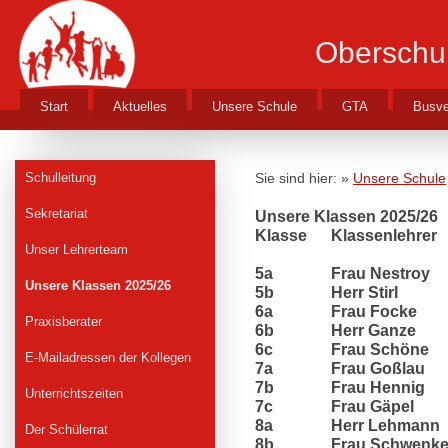
Oberschu
Start
Aktuelles
Unsere Schule
GTA
Busve
Schulleitung
Sie sind hier: »
Unsere Schule
Sekretariat
Unsere Klassen 2025/26
Klasse
Klassenlehrer
Unser Lehrerteam
5a
Frau Nestroy
Unsere Klassen 2025/26
5b
Herr Stirl
6a
Frau Focke
Praxisberater
6b
Herr Ganze
6c
Frau Schöne
E-Mailadressen der Kollegen
7a
Frau Goßlau
7b
Frau Hennig
Unterrichtszeiten
7c
Frau Gäpel
8a
Herr Lehmann
Der Schülerrat
8b
Frau Schwenk