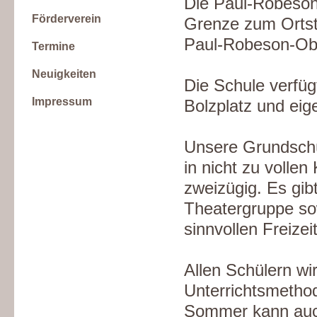
Die Paul-Robeson
Förderverein
Grenze zum Ortste
Paul-Robeson-Ob
Termine
Neuigkeiten
Die Schule verfü
Impressum
Bolzplatz und eig
Unsere Grundschü
in nicht zu volle
zweizügig. Es gib
Theatergruppe so
sinnvollen Freizei
Allen Schülern wi
Unterrichtsmethod
Sommer kann auch