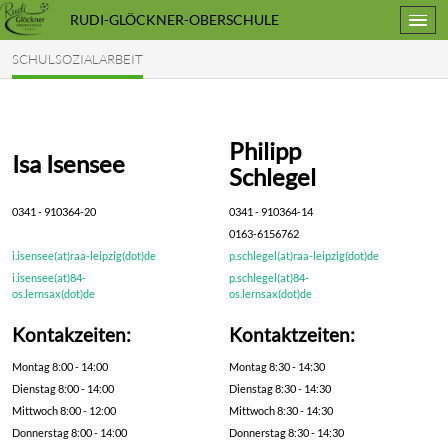
RUDI-GLÖCKNER-OBERSCHULE
SCHULSOZIALARBEIT
Philipp
Isa Isensee
Schlegel
0341 - 910364-20
0341 - 910364-14
0163-6156762
i.isensee(at)raa-leipzig(dot)de
p.schlegel(at)raa-leipzig(d
i.isensee(at)84-
p.schlegel(at)84-
os.lernsax(dot)de
os.lernsax(dot)de
Kontakzeiten:
Kontaktzeiten: