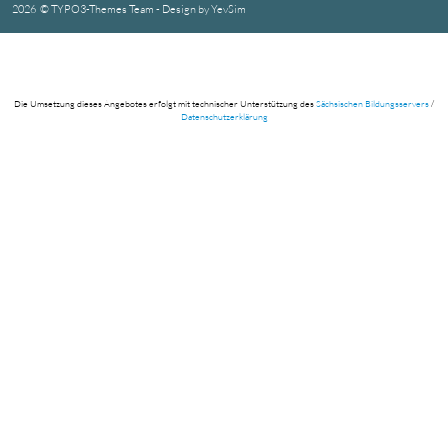
Schulsozialarbeit der RAA Leipzig e. V. an der Rudi-Glöckner-Oberschule
Stuttgarter Allee 5, 04209 Leipzig
www.raa-leipzig.de