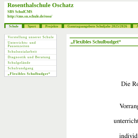
Rosenthalschule Oschatz
SBS SchulCMS
http://cms.sn.schule.de/roso/
Schule
Sport
Projekte
Ganztagsangebote Schuljahr 2025/2026
Vorstellung unserer Schule
„Flexibles Schulbudget“
Unterrichts- und
Pausenzeiten
Schulsozialarbeit
Diagnostik und Beratung
Schulgelände
Schulrundgang
„Flexibles Schulbudget“