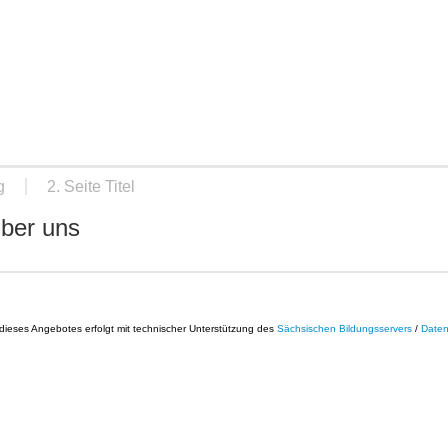
g
2. Seite Titel
ber uns
ieses Angebotes erfolgt mit technischer Unterstützung des
Sächsischen Bildungsservers
/
Daten