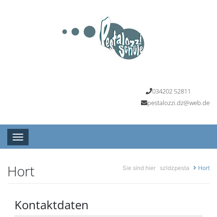
034202 52811
pestalozzi.dz@web.de
Toggle navigation
Hort
Sie sind hier
szldzpesta
Hort
Kontaktdaten