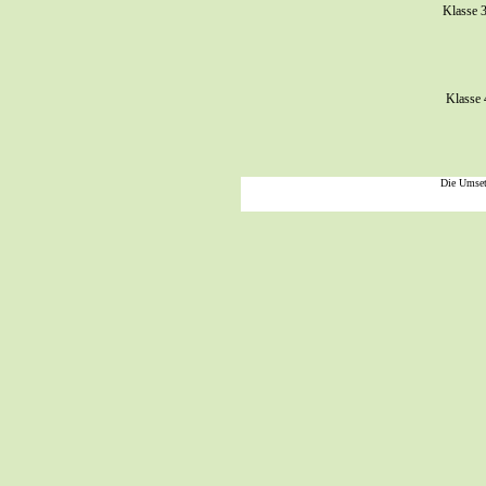
Klasse 
Exkur
Klasse 
Exkurs
Die Umset