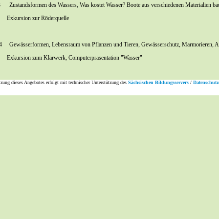
3 Zustandsformen des Wassers, Was kostet Wasser? Boote aus verschiedenen Materialien ba
sion zur Röderquelle
4 Gewässerformen, Lebensraum von Pflanzen und Tieren, Gewässerschutz, Marmorieren, Aq
ion zum Klärwerk, Computerpräsentation "Wasser"
zung dieses Angebotes erfolgt mit technischer Unterstützung des
Sächsischen Bildungsservers
/
Datenschutz