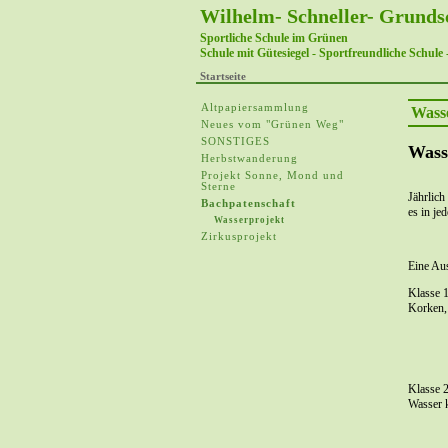
Wilhelm- Schneller- Grunds
Sportliche Schule im Grünen
Schule mit Gütesiegel - Sportfreundliche Schule 
Startseite
Altpapiersammlung
Wass
Neues vom "Grünen Weg"
SONSTIGES
Wass
Herbstwanderung
Projekt Sonne, Mond und
Sterne
Jährlich
Bachpatenschaft
es in j
Wasserprojekt
Zirkusprojekt
Eine Au
Klasse 
Korken,
Wander
Klasse 
Wasser 