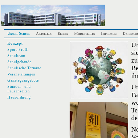
Unsere Schule
Aktuelles
Eltern
Förderverein
Impressum
Datensch
Konzept
Un
Sport-Profil
si
Schulteam
zu
Schulgebäude
Be
Schulische Termine
Veranstaltungen
ih
Ganztagsangebote
Un
Stunden- und
Pausenzeiten
Fä
Hausordnung
we
Te
de
Ne
Vo