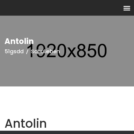
Antolin
51gsdd
Schulleben
Antolin