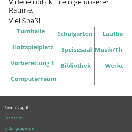
Videoeinblick in einige unserer
Räume.
Viel Spaß!
Turnhalle
Schulgarten
Laufbahn
Holzspielplatz
Speisesaal
Musik/Theat
Vorbereitung 1
Bibliothek
Werken
Computerraum
Schnellzugriff
Startseite
Bildungsspender