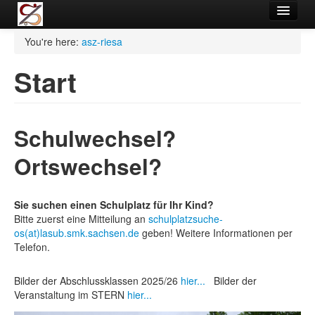
Termine
You're here:
asz-riesa
Start
Bilder
Schulprofil
Schulinfos
Schulwechsel?
Mitwirkung
Ortswechsel?
Förderverein
Sie suchen einen Schulplatz für Ihr Kind?
Kontakt
Bitte zuerst eine Mitteilung an
schulplatzsuche-
os(at)lasub.smk.sachsen.de
geben! Weitere Informationen per
Archiv
Telefon.
Impressum
Bilder der Abschlussklassen 2025/26
hier...
Bilder der
Veranstaltung im STERN
Datenschutz
hier...