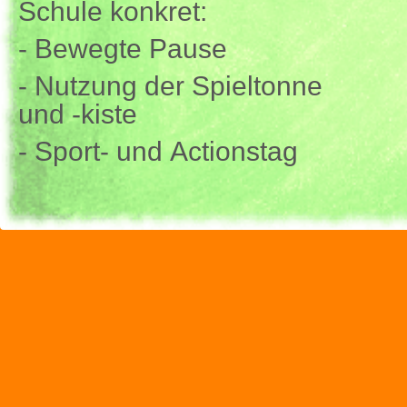
Schule konkret:
- Bewegte Pause
- Nutzung der Spieltonne
und -kiste
- Sport- und Actionstag