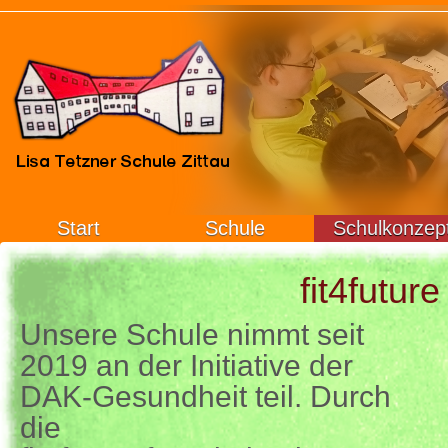
Start
Schule
Schulkonzep
fit4future
Unsere Schule nimmt seit
2019 an der Initiative der
DAK-Gesundheit teil. Durch
die