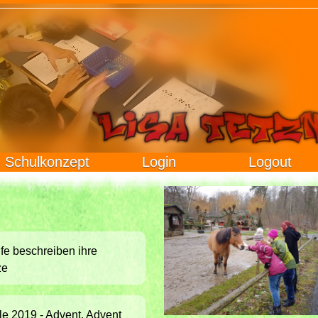
Schulkonzept
Login
Logout
ufe beschreiben ihre
ze
e 2019 - Advent, Advent