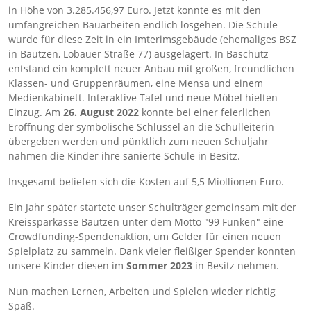
in Höhe von 3.285.456,97 Euro. Jetzt konnte es mit den
umfangreichen Bauarbeiten endlich losgehen. Die Schule
wurde für diese Zeit in ein Imterimsgebäude (ehemaliges BSZ
in Bautzen, Löbauer Straße 77) ausgelagert. In Baschütz
entstand ein komplett neuer Anbau mit großen, freundlichen
Klassen- und Gruppenräumen, eine Mensa und einem
Medienkabinett. Interaktive Tafel und neue Möbel hielten
Einzug. Am
26. August 2022
konnte bei einer feierlichen
Eröffnung der symbolische Schlüssel an die Schulleiterin
übergeben werden und pünktlich zum neuen Schuljahr
nahmen die Kinder ihre sanierte Schule in Besitz.
Insgesamt beliefen sich die Kosten auf 5,5 Miollionen Euro.
Ein Jahr später startete unser Schulträger gemeinsam mit der
Kreissparkasse Bautzen unter dem Motto "99 Funken" eine
Crowdfunding-Spendenaktion, um Gelder für einen neuen
Spielplatz zu sammeln. Dank vieler fleißiger Spender konnten
unsere Kinder diesen im
Sommer 2023
in Besitz nehmen.
Nun machen Lernen, Arbeiten und Spielen wieder richtig
Spaß.