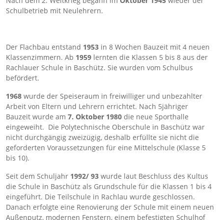
Nach dem 2. Weltkrieg begann im
Oktober 1945
wieder der
Schulbetrieb mit Neulehrern.
Der Flachbau entstand
1953
in 8 Wochen Bauzeit mit 4 neuen
Klassenzimmern. Ab
1959
lernten die Klassen 5 bis 8 aus der
Rachlauer Schule in Baschütz. Sie wurden vom Schulbus
befördert.
1968
wurde der Speiseraum in freiwilliger und unbezahlter
Arbeit von Eltern und Lehrern errichtet. Nach 5jähriger
Bauzeit wurde am
7. Oktober 1980
die neue Sporthalle
eingeweiht. Die Polytechnische Oberschule in Baschütz war
nicht durchgängig zweizügig, deshalb erfüllte sie nicht die
geforderten Voraussetzungen für eine Mittelschule (Klasse 5
bis 10).
Seit dem Schuljahr
1992/ 93
wurde laut Beschluss des Kultus
die Schule in Baschütz als Grundschule für die Klassen 1 bis 4
eingeführt. Die Teilschule in Rachlau wurde geschlossen.
Danach erfolgte eine Renovierung der Schule mit einem neuen
Außenputz, modernen Fenstern, einem befestigten Schulhof