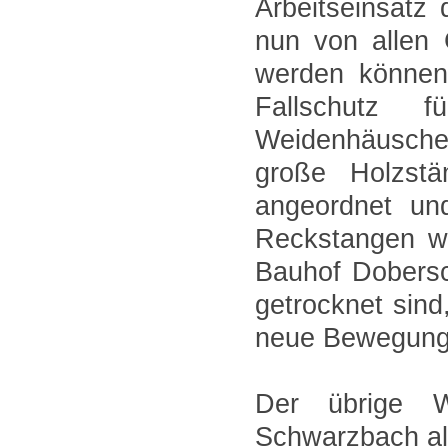
Arbeitseinsatz
nun von allen 
werden können
Fallschutz f
Weidenhäusche
große Holzstä
angeordnet un
Reckstangen wu
Bauhof Dobersc
getrocknet sind
neue Bewegung
Der übrige W
Schwarzbach als