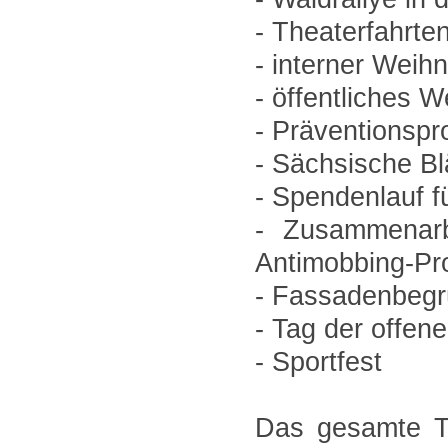
- Theaterfahrte
- interner Weih
- öffentliches 
- Präventionspro
- Sächsische Bl
- Spendenlauf f
- Zusammenarb
Antimobbing-Pr
- Fassadenbeg
- Tag der offen
- Sportfest
Das gesamte T