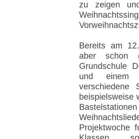
zu zeigen un
Weihnachtssi
Vorweihnachtsz
Bereits am 12
aber schon g
Grundschule Do
und einem K
verschiedene 
beispielsweise 
Bastelstati
Weihnachtsli
Projektwoche f
Klassen sow