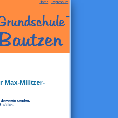
Home
|
Impressum
 Max-Militzer-
örderverein senden.
Sie/dich.