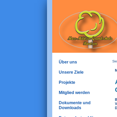
Sie
Über uns
M
Unsere Ziele
Projekte
Mitglied werden
B
Dokumente und
V
Downloads
D