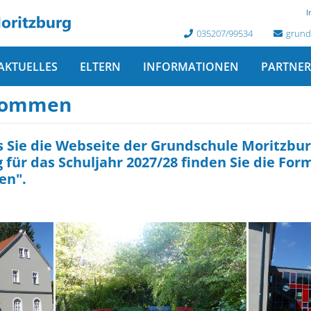
I
035207/99534
grund
AKTUELLES
ELTERN
INFORMATIONEN
PARTNE
lkommen
s Sie die Webseite der Grundschule Moritzbu
für das Schuljahr 2027/28 finden Sie die Fo
en".