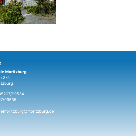
t
le Moritzburg
e 3-5
itzburg
035207/99534
07/99535
lemoritzburg@moritzburg.de