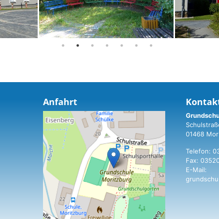
Anfahrt
Kontak
Grundschu
Schulstraß
01468 Mor
Telefon: 
Fax: 0352
E-Mail:
grundschu