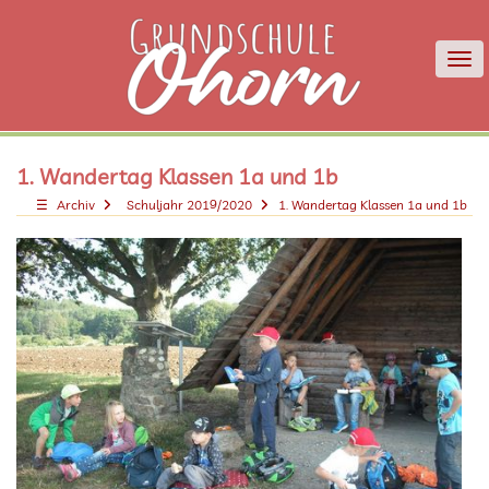
To
1. Wandertag Klassen 1a und 1b
Archiv
Schuljahr 2019/2020
1. Wandertag Klassen 1a und 1b