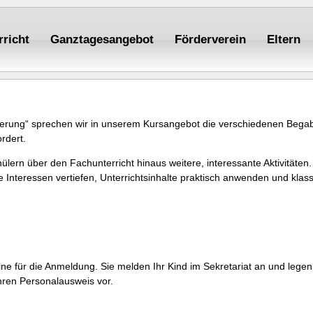
rricht
Ganztagesangebot
Förderverein
Eltern
rderung“ sprechen wir in unserem Kursangebot die verschiedenen Bega
rdert.
ülern über den Fachunterricht hinaus weitere, interessante Aktivität
e Interessen vertiefen, Unterrichtsinhalte praktisch anwenden und kla
ne für die Anmeldung. Sie melden Ihr Kind im Sekretariat an und legen
hren Personalausweis vor.