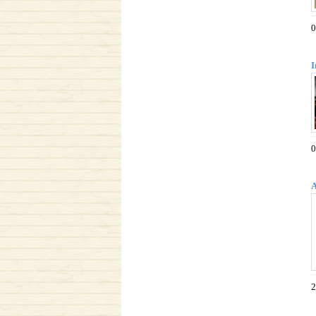
0
I
0
A
2