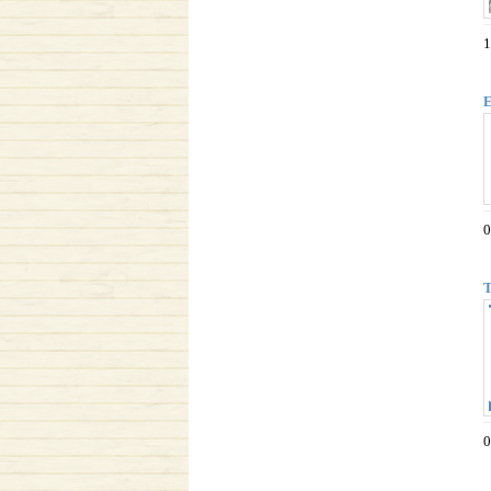
1
E
0
T
0