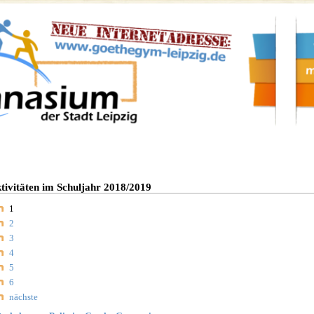
Goethe-Gymnasium Leipzig
tivitäten im Schuljahr 2018/2019
1
2
3
4
5
6
nächste