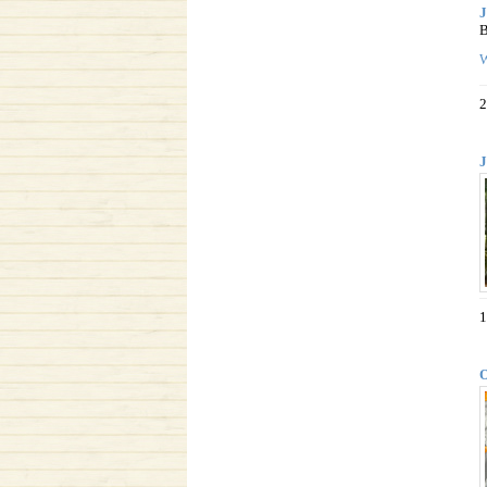
J
B
W
2
J
1
O