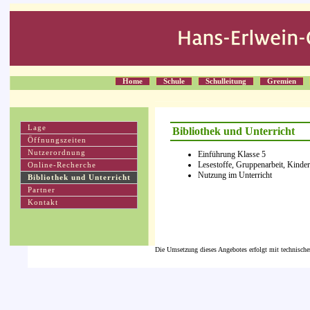
Home
Schule
Schulleitung
Gremien
Lage
Bibliothek und Unterricht
Öffnungszeiten
Nutzerordnung
Einführung Klasse 5
Lesestoffe, Gruppenarbeit, Kinder
Online-Recherche
Nutzung im Unterricht
Bibliothek und Unterricht
Partner
Kontakt
Die Umsetzung dieses Angebotes erfolgt mit technische