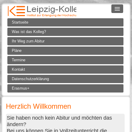
Startseite
Was ist das Kolleg?
Ihr Weg zum Abitur
Pläne
Termine
Kontakt
Datenschutzerklärung
Erasmus+
Herzlich Willkommen
Sie haben noch kein Abitur und möchten das
ändern?
Bei uns können Sie in Vollzeitunterricht die