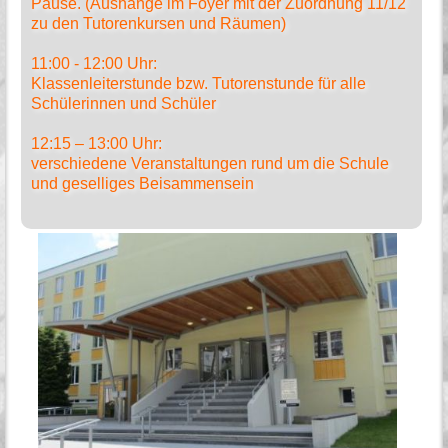
Pause. (Aushänge im Foyer mit der Zuordnung 11/12
zu den Tutorenkursen und Räumen)
11:00 - 12:00 Uhr:
Klassenleiterstunde bzw. Tutorenstunde für alle
Schülerinnen und Schüler
12:15 – 13:00 Uhr:
verschiedene Veranstaltungen rund um die Schule
und geselliges Beisammensein