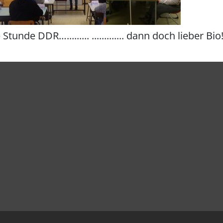
........ ............. dann doch lieber Bio