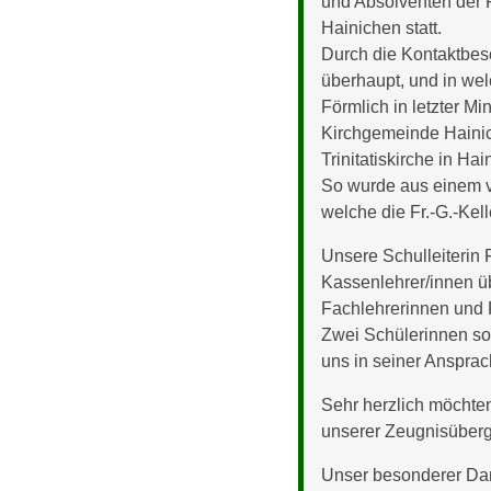
und Absolventen der Fr
Hainichen statt.
Durch die Kontaktbes
überhaupt, und in we
Förmlich in letzter M
Kirchgemeinde Hainic
Trinitatiskirche in H
So wurde aus einem ve
welche die Fr.-G.-Kel
Unsere Schulleiterin 
Kassenlehrer/innen üb
Fachlehrerinnen und 
Zwei Schülerinnen so
uns in seiner Anspra
Sehr herzlich möchten
unserer Zeugnisüberga
Unser besonderer Dank