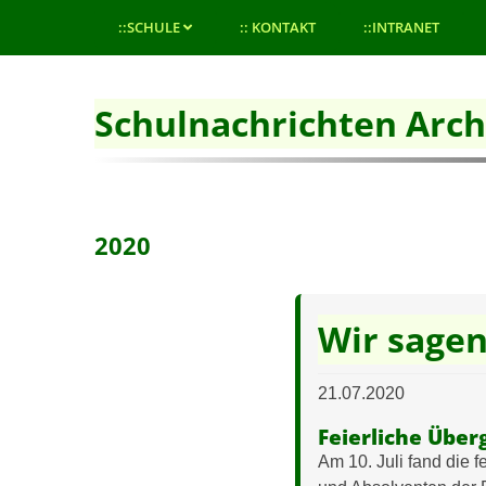
::SCHULE
:: KONTAKT
::INTRANET
Schulnachrichten Arch
2020
Wir sage
21.07.2020
Feierliche Über
Am 10. Juli fand die 