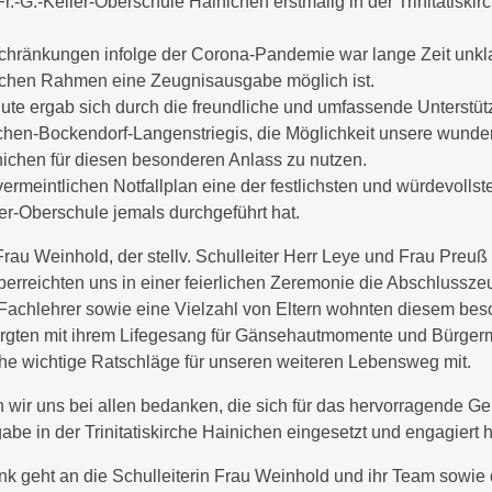
.-G.-Keller-Oberschule Hainichen erstmalig in der Trinitatiskir
chränkungen infolge der Corona-Pandemie war lange Zeit unkla
lchen Rahmen eine Zeugnisausgabe möglich ist.
inute ergab sich durch die freundliche und umfassende Unterstü
hen-Bockendorf-Langenstriegis, die Möglichkeit unsere wund
ainichen für diesen besonderen Anlass zu nutzen.
rmeintlichen Notfallplan eine der festlichsten und würdevoll
ler-Oberschule jemals durchgeführt hat.
Frau Weinhold, der stellv. Schulleiter Herr Leye und Frau Preu
erreichten uns in einer feierlichen Zeremonie die Abschlussze
Fachlehrer sowie eine Vielzahl von Eltern wohnten diesem be
rgten mit ihrem Lifegesang für Gänsehautmomente und Bürgerm
che wichtige Ratschläge für unseren weiteren Lebensweg mit.
 wir uns bei allen bedanken, die sich für das hervorragende Ge
be in der Trinitatiskirche Hainichen eingesetzt und engagiert 
 geht an die Schulleiterin Frau Weinhold und ihr Team sowie di