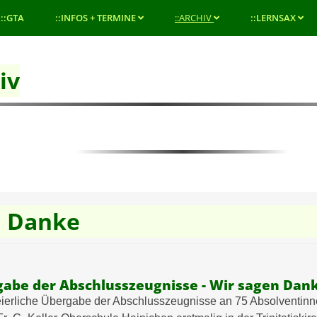
::GTA
::INFOS + TERMINE
::ARCHIV
::LERNSAX
iv
n Danke
gabe der Abschlusszeugnisse - Wir sagen Dan
feierliche Übergabe der Abschlusszeugnisse an 75 Absolventin