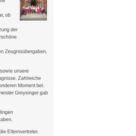
che
r, ob
tzung der
erschöne
sten Zeugnisübergaben,
ß sowie unsere
ugnisse. Zahlreiche
sonderen Moment bei.
eister Greysinger gab
lingen
haben.
e Elternvertreter.