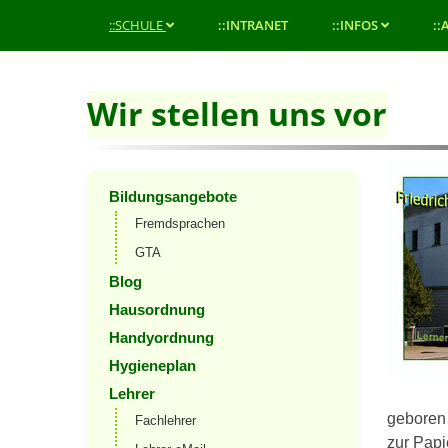
::SCHULE
::INTRANET
::INFOS
::
Wir stellen uns vor
Bildungsangebote
Fremdsprachen
GTA
Blog
Hausordnung
Handyordnung
Hygieneplan
Lehrer
geboren 
Fachlehrer
zur Papi