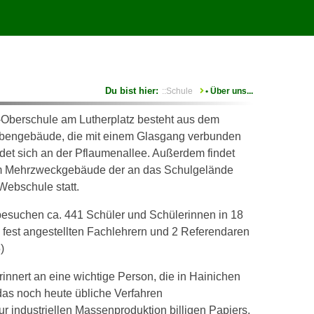
Sie sind hier
::Schule
• Über uns...
r-Oberschule am Lutherplatz besteht aus dem
engebäude, die mit einem Glasgang verbunden
ndet sich an der Pflaumenallee. Außerdem findet
 im Mehrzweckgebäude der an das Schulgelände
ebschule statt.
esuchen ca. 441 Schüler und Schülerinnen in 18
 fest angestellten Fachlehrern und 2 Referendaren
)
nnert an eine wichtige Person, die in Hainichen
 das noch heute übliche Verfahren
zur industriellen Massenproduktion billigen Papiers.