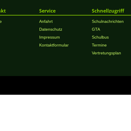
akt
Service
Schnellzugriff
e
Anfahrt
Schulnachrichten
Datenschutz
GTA
Impressum
Schulbus
Kontaktformular
Termine
Vertretungsplan