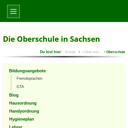
Toggle navigation
Die Oberschule in Sachsen
Si
::Schule
• Über uns...
Oberschule
Bildungsangebote
Fremdsprachen
GTA
Blog
Hausordnung
Handyordnung
Hygieneplan
Lehrer