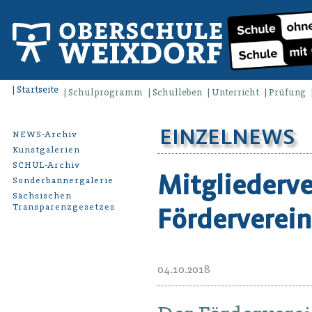
Startseite
Schulprogramm
Schulleben
Unterricht
Prüfung
EINZELNEWS
NEWS-Archiv
Kunstgalerien
SCHUL-Archiv
Mitgliederv
Sonderbannergalerie
Sächsischen
Transparenzgesetzes
Förderverein
04.10.2018